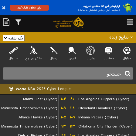
اپلیکیشن آس 90 مختص اندروید
برای دانلود کلیک کنید
(دسترسی آسان و بدون فیلترشکن به سایت)
نتایج زنده
فوتبال
بسکتبال
والیبال
تنیس
بیسبال
هاکی روی یخ
هندبال
World
NBA 2K26 Cyber League
Miami Heat (Cyber)
۱۰۴
۸۰
Los Angeles Clippers (Cyber)
Minnesota Timberwolves (Cyber)
۱۰۹
۱۱۸
Cleveland Cavaliers (Cyber)
Atlanta Hawks (Cyber)
۱۰۵
۱۰۹
Indiana Pacers (Cyber)
Minnesota Timberwolves (Cyber)
۹۳
۱۱۳
Oklahoma City Thunder (Cyber)
Detroit Pistons (Cyber)
۹۶
۱۰۰
Los Angeles Clippers (Cyber)