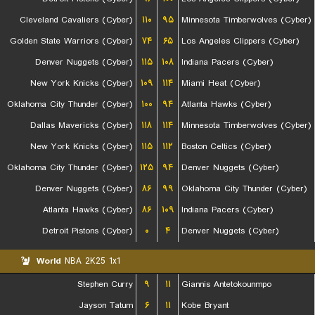
Cleveland Cavaliers (Cyber)
۱۱۰
۹۵
Minnesota Timberwolves (Cyber)
Golden State Warriors (Cyber)
۷۴
۶۵
Los Angeles Clippers (Cyber)
Denver Nuggets (Cyber)
۱۱۵
۱۰۸
Indiana Pacers (Cyber)
New York Knicks (Cyber)
۱۰۹
۱۱۴
Miami Heat (Cyber)
Oklahoma City Thunder (Cyber)
۱۰۰
۹۴
Atlanta Hawks (Cyber)
Dallas Mavericks (Cyber)
۱۱۸
۱۱۴
Minnesota Timberwolves (Cyber)
New York Knicks (Cyber)
۱۱۵
۱۱۲
Boston Celtics (Cyber)
Oklahoma City Thunder (Cyber)
۱۲۵
۹۴
Denver Nuggets (Cyber)
Denver Nuggets (Cyber)
۸۶
۹۹
Oklahoma City Thunder (Cyber)
Atlanta Hawks (Cyber)
۸۶
۱۰۹
Indiana Pacers (Cyber)
Detroit Pistons (Cyber)
۰
۴
Denver Nuggets (Cyber)
World
NBA 2K25 1x1
Stephen Curry
۹
۱۱
Giannis Antetokounmpo
Jayson Tatum
۶
۱۱
Kobe Bryant