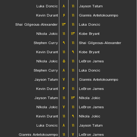
Luka Doncic
۸
۱۱
Jayson Tatum
Kevin Durant
۶
۱۱
Giannis Antetokounmpo
Shai Gilgeous-Alexander
۱۳
۱۱
Luka Doncic
NIkola Jokic
۱۱
۱۳
Kobe Bryant
Stephen Curry
۹
۱۱
Shai Gilgeous-Alexander
Kevin Durant
۱۱
۹
Kobe Bryant
NIkola Jokic
۵
۱۱
LeBron James
Stephen Curry
۸
۱۱
Luka Doncic
Jayson Tatum
۷
۱۱
Giannis Antetokounmpo
Kevin Durant
۴
۱۱
LeBron James
Jayson Tatum
۱۱
۱۳
NIkola Jokic
NIkola Jokic
۷
۱۱
LeBron James
Kevin Durant
۱۱
۹
NIkola Jokic
Luka Doncic
۸
۱۱
Jayson Tatum
Giannis Antetokounmpo
۱۱
۷
LeBron James