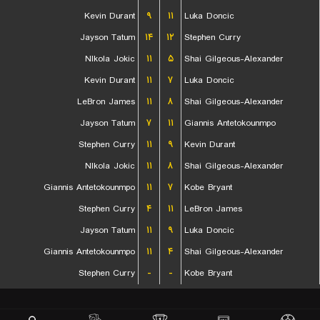
Kevin Durant
۹
۱۱
Luka Doncic
Jayson Tatum
۱۴
۱۲
Stephen Curry
NIkola Jokic
۱۱
۵
Shai Gilgeous-Alexander
Kevin Durant
۱۱
۷
Luka Doncic
LeBron James
۱۱
۸
Shai Gilgeous-Alexander
Jayson Tatum
۷
۱۱
Giannis Antetokounmpo
Stephen Curry
۱۱
۹
Kevin Durant
NIkola Jokic
۱۱
۸
Shai Gilgeous-Alexander
Giannis Antetokounmpo
۱۱
۷
Kobe Bryant
Stephen Curry
۴
۱۱
LeBron James
Jayson Tatum
۱۱
۹
Luka Doncic
Giannis Antetokounmpo
۱۱
۴
Shai Gilgeous-Alexander
Stephen Curry
-
-
Kobe Bryant