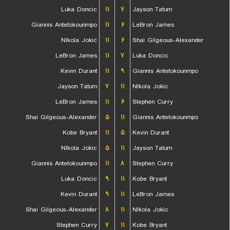
Luka Doncic
۱۱
۷
Jayson Tatum
Giannis Antetokounmpo
۱۱
۶
LeBron James
NIkola Jokic
۱۱
۶
Shai Gilgeous-Alexander
LeBron James
۱۱
۷
Luka Doncic
Kevin Durant
۱۱
۹
Giannis Antetokounmpo
Jayson Tatum
۷
۱۱
NIkola Jokic
LeBron James
۱۱
۶
Stephen Curry
Shai Gilgeous-Alexander
۵
۱۱
Giannis Antetokounmpo
Kobe Bryant
۱۱
۵
Kevin Durant
NIkola Jokic
۵
۱۱
Jayson Tatum
Giannis Antetokounmpo
۱۱
۸
Stephen Curry
Luka Doncic
۹
۱۱
Kobe Bryant
Kevin Durant
۹
۱۱
LeBron James
Shai Gilgeous-Alexander
۸
۱۱
NIkola Jokic
Stephen Curry
۷
۱۱
Kobe Bryant