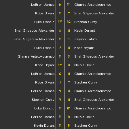
LeBron James
۱۰
۱۲
Giannis Antetokounmpo
Kobe Bryant
۱۱
۳
Shai Gilgeous-Alexander
Luka Doncic
۱۳
۱۵
Stephen Curry
Shai Gilgeous-Alexander
۸
۱۱
Kevin Durant
Shai Gilgeous-Alexander
۱۱
۹
Jayson Tatum
Luka Doncic
۶
۱۱
Kobe Bryant
Giannis Antetokounmpo
۱۱
۶
Shai Gilgeous-Alexander
Kobe Bryant
۱۳
۱۱
NIkola Jokic
LeBron James
۵
۱۱
Giannis Antetokounmpo
Kobe Bryant
۱۲
۳
Stephen Curry
LeBron James
۹
۱۱
Giannis Antetokounmpo
Stephen Curry
۹
۱۱
Shai Gilgeous-Alexander
Luka Doncic
۱۱
۱۳
Giannis Antetokounmpo
LeBron James
۱۱
۵
NIkola Jokic
Kevin Durant
۱۱
۴
Stephen Curry